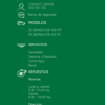
CONTACT CENTER
GRASS Y ARUESTE - CHICUREO
F
800 376 700
Alertas de Seguridad
(56)989009093
AV. CHICUREO, KILOMETRO 2.8
MODELOS
COLINA, METROPOLITANA DE
SANTIAGO
ZX GRANDLION 4X4 MT
(15.4 Km)
ZX GRANDLION 4X4 AT
SERVICIOS
Concesionario
Sucursales
Garantía y Respaldo
Cotiza Aquí
AUTOTATTERSALL - QUILICURA
Recall
G
REPUESTOS
(56)972416787
Horarios:
AVDA PDTE EDUARDO FREI
MONTALVA 8929
Lunes a Jueves
QUILICURA, METROPOLITANA DE
8:30 -17:00 hrs.
SANTIAGO
Viernes
8:30 – 16:00 hrs.
(15.8 Km)
Dirección: