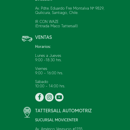
Concesionario
Av. Pdte. Eduardo Frei Montalva Nº 9829,
Quilicura, Santiago, Chile.
IR CON WAZE
(Entrada Maco Tattersall)
PIAMONTE - GRAN AVENIDA
H
VENTAS
(56)957295439
Horarios:
GRAN AVENIDA 5903
SAN MIGUEL, METROPOLITANA DE
Lunes a Jueves
SANTIAGO
9:00 -18:30 hrs.
(16.5 Km)
Viernes
9:00 – 16:00 hrs.
Concesionario
Sábado
10:00 – 14:00 hrs.
TATTERSALL AUTOMOTRIZ -
I
MALLPLAZA OESTE
TATTERSALL AUTOMOTRIZ
SUCURSAL MOVICENTER
(56)975439584
AV. AMERICO VESPUCIO 1501,
Av. Américo Vespucio #1155