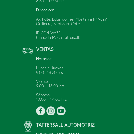
8:30 – 16:00 hrs.
Garantía
Dirección:
Marca
Periodo de
Inicio
Av. Pdte. Eduardo Frei Montalva Nº 9829,
Cobertura
Quilicura, Santiago, Chile.
IR CON WAZE
a.
Todo el
(Entrada Maco Tattersall)
vehículo
(parachoque a
VENTAS
parachoque):
Hasta 3 años o
Horarios:
ZX Auto:
100.000 km, lo
Desde
Lunes a Jueves
que ocurra
Terralord
entrega del
9:00 -18:30 hrs.
primero.
2.5 Turbo
vehículo.
b.
Motor y
Viernes
Transmisión:
9:00 – 16:00 hrs.
hasta 7 años o
Sábado
150.000 Km, lo
10:00 – 14:00 hrs.
que ocurra
primero.
a.
Todo el
TATTERSALL AUTOMOTRIZ
vehículo
(parachoque a